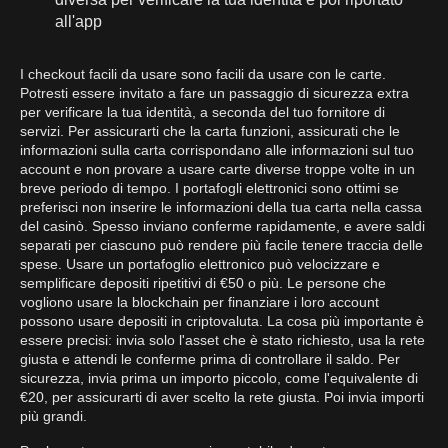
all'app
I checkout facili da usare sono facili da usare con le carte.
Potresti essere invitato a fare un passaggio di sicurezza extra
per verificare la tua identità, a seconda del tuo fornitore di
servizi. Per assicurarti che la carta funzioni, assicurati che le
informazioni sulla carta corrispondano alle informazioni sul tuo
account e non provare a usare carte diverse troppe volte in un
breve periodo di tempo. I portafogli elettronici sono ottimi se
preferisci non inserire le informazioni della tua carta nella cassa
del casinò. Spesso inviano conferme rapidamente, e avere saldi
separati per ciascuno può rendere più facile tenere traccia delle
spese. Usare un portafoglio elettronico può velocizzare e
semplificare depositi ripetitivi di €50 o più. Le persone che
vogliono usare la blockchain per finanziare i loro account
possono usare depositi in criptovaluta. La cosa più importante è
essere precisi: invia solo l'asset che è stato richiesto, usa la rete
giusta e attendi le conferme prima di controllare il saldo. Per
sicurezza, invia prima un importo piccolo, come l'equivalente di
€20, per assicurarti di aver scelto la rete giusta. Poi invia importi
più grandi.