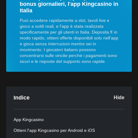
bonus giornalieri, l'app Kingcasino in
Italia
Puoi accedere rapidamente a slot, tavoli live e
gioco a soldi reali, e l'app è stata realizzata
specificamente per gli utenti in Italia. Deposita € in
modo rapido, ottieni offerte disponibili solo nell'app
e gioca senza interruzioni mentre sei in
movimento. I giocatori italiano possono
concentrarsi sulle vincite perché i pagamenti sono
sicuri e le risposte del supporto sono rapide.
Indice
Hide
App Kingcasino
Ottieni l'app Kingcasino per Android e iOS