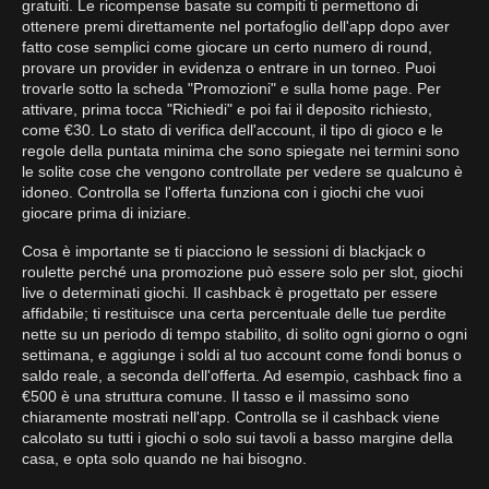
gratuiti. Le ricompense basate su compiti ti permettono di
ottenere premi direttamente nel portafoglio dell'app dopo aver
fatto cose semplici come giocare un certo numero di round,
provare un provider in evidenza o entrare in un torneo. Puoi
trovarle sotto la scheda "Promozioni" e sulla home page. Per
attivare, prima tocca "Richiedi" e poi fai il deposito richiesto,
come €30. Lo stato di verifica dell'account, il tipo di gioco e le
regole della puntata minima che sono spiegate nei termini sono
le solite cose che vengono controllate per vedere se qualcuno è
idoneo. Controlla se l'offerta funziona con i giochi che vuoi
giocare prima di iniziare.
Cosa è importante se ti piacciono le sessioni di blackjack o
roulette perché una promozione può essere solo per slot, giochi
live o determinati giochi. Il cashback è progettato per essere
affidabile; ti restituisce una certa percentuale delle tue perdite
nette su un periodo di tempo stabilito, di solito ogni giorno o ogni
settimana, e aggiunge i soldi al tuo account come fondi bonus o
saldo reale, a seconda dell'offerta. Ad esempio, cashback fino a
€500 è una struttura comune. Il tasso e il massimo sono
chiaramente mostrati nell'app. Controlla se il cashback viene
calcolato su tutti i giochi o solo sui tavoli a basso margine della
casa, e opta solo quando ne hai bisogno.