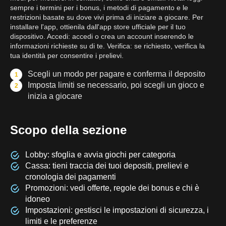
sempre i termini per i bonus, i metodi di pagamento e le
restrizioni basate su dove vivi prima di iniziare a giocare. Per
installare l'app, ottienila dall'app store ufficiale per il tuo
dispositivo. Accedi: accedi o crea un account inserendo le
informazioni richieste su di te. Verifica: se richiesto, verifica la
tua identità per consentire i prelievi.
Scegli un modo per pagare e conferma il deposito
Imposta limiti se necessario, poi scegli un gioco e
inizia a giocare
Scopo della sezione
Lobby: sfoglia e avvia giochi per categoria
Cassa: tieni traccia dei tuoi depositi, prelievi e
cronologia dei pagamenti
Promozioni: vedi offerte, regole dei bonus e chi è
idoneo
Impostazioni: gestisci le impostazioni di sicurezza, i
limiti e le preferenze