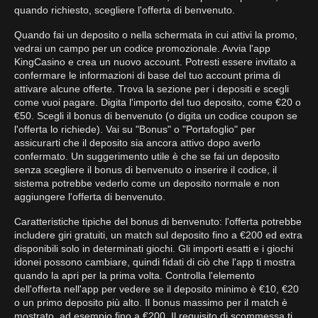
quando richiesto, scegliere l'offerta di benvenuto.
Quando fai un deposito o nella schermata in cui attivi la promo,
vedrai un campo per un codice promozionale. Avvia l'app
KingCasino e crea un nuovo account. Potresti essere invitato a
confermare le informazioni di base del tuo account prima di
attivare alcune offerte. Trova la sezione per i depositi e scegli
come vuoi pagare. Digita l'importo del tuo deposito, come €20 o
€50. Scegli il bonus di benvenuto (o digita un codice coupon se
l'offerta lo richiede). Vai su "Bonus" o "Portafoglio" per
assicurarti che il deposito sia ancora attivo dopo averlo
confermato. Un suggerimento utile è che se fai un deposito
senza scegliere il bonus di benvenuto o inserire il codice, il
sistema potrebbe vederlo come un deposito normale e non
aggiungere l'offerta di benvenuto.
Caratteristiche tipiche del bonus di benvenuto: l'offerta potrebbe
includere giri gratuiti, un match sul deposito fino a €200 ed extra
disponibili solo in determinati giochi. Gli importi esatti e i giochi
idonei possono cambiare, quindi fidati di ciò che l'app ti mostra
quando la apri per la prima volta. Controlla l'elemento
dell'offerta nell'app per vedere se il deposito minimo è €10, €20
o un primo deposito più alto. Il bonus massimo per il match è
mostrato, ad esempio fino a €200. Il requisito di scommessa ti