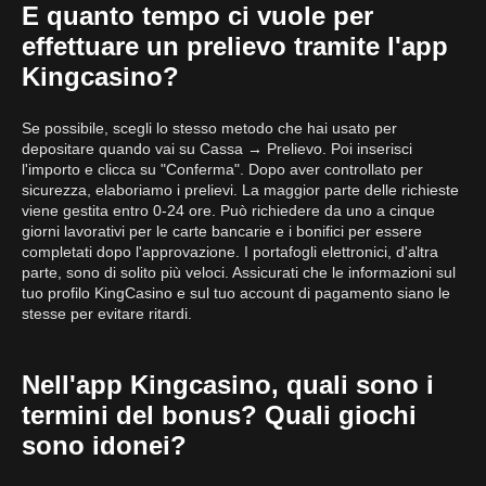
E quanto tempo ci vuole per
effettuare un prelievo tramite l'app
Kingcasino?
Se possibile, scegli lo stesso metodo che hai usato per
depositare quando vai su Cassa → Prelievo. Poi inserisci
l'importo e clicca su "Conferma". Dopo aver controllato per
sicurezza, elaboriamo i prelievi. La maggior parte delle richieste
viene gestita entro 0-24 ore. Può richiedere da uno a cinque
giorni lavorativi per le carte bancarie e i bonifici per essere
completati dopo l'approvazione. I portafogli elettronici, d'altra
parte, sono di solito più veloci. Assicurati che le informazioni sul
tuo profilo KingCasino e sul tuo account di pagamento siano le
stesse per evitare ritardi.
Nell'app Kingcasino, quali sono i
termini del bonus? Quali giochi
sono idonei?