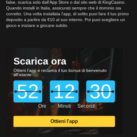
false, scarica solo dall'App Store o dal sito web di KingCasino.
Quando installi in Italia, assicurati sempre che il dominio sia
corretto. Una volta installata l'app, di solito puoi fare il tuo primo
deposito a partire da €10 al suo interno. Poi puoi scegliere un
gioco e iniziare a giocare subito.
Scarica ora
Ottieni l'app e reclama il tuo bonus di benvenuto
all'istante
52
12
28
Ore
Minuti
Secondi
Ottieni l'app