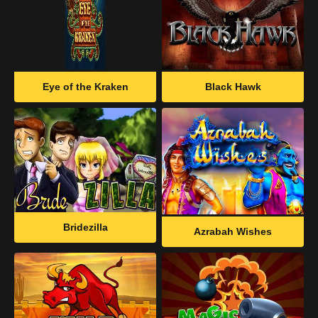
Queen Of The Seas
Black Hawk
Bridezilla
Azrabah Wishes