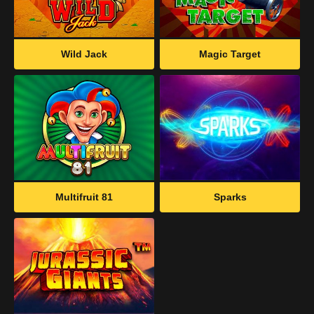
Wild Jack
Magic Target
Multifruit 81
Sparks