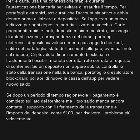
Per le carte, usa una connessione stabile durante
l'autenticazione bancaria per evitare di esaurire il tempo. Per i
portafogli elettronici, assicurati che l'account sia attivo e abbia
denaro prima di iniziare a depositare. Se l'app crea un nuovo
indirizzo per ogni deposito, non riutilizzare un vecchio. Carte:
pagamenti rapidi e facili; deposito minimo mostrato; passaggio
di autenticazione; corrispondenza del nome; portafogli
elettronici: depositi più veloci e meno passaggi di checkout;
saldo del portafoglio, stato dell'account collegato, eventuali note
sul metodo; Criptovaluta: finanziamento blockchain e
trasferimenti flessibili; moneta corretta, rete corretta e requisito
di conferme; Se un deposito non appare subito, controlla lo
stato della transazione nella tua banca, portafoglio o esploratore
blockchain; poi apri di nuovo la cassa dell'app per vedere il
nuovo saldo.
Se dopo un periodo di tempo ragionevole il pagamento è
completo sul lato del fornitore ma il tuo saldo manca ancora,
contatta il supporto con il riferimento della transazione e
l'importo del deposito, come €100, per risolvere il problema più
velocemente.