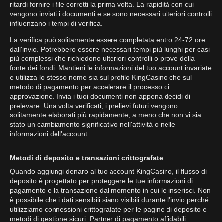
ritardi fornire i file corretti la prima volta. La rapidità con cui
vengono inviati i documenti e se sono necessari ulteriori controlli
influenzano i tempi di verifica.
La verifica può solitamente essere completata entro 24-72 ore
dall'invio. Potrebbero essere necessari tempi più lunghi per casi
più complessi che richiedono ulteriori controlli o prove della
fonte dei fondi. Mantieni le informazioni del tuo account invariate
e utilizza lo stesso nome sia sul profilo KingCasino che sul
metodo di pagamento per accelerare il processo di
approvazione. Invia i tuoi documenti non appena decidi di
prelevare. Una volta verificati, i prelievi futuri vengono
solitamente elaborati più rapidamente, a meno che non vi sia
stato un cambiamento significativo nell'attività o nelle
informazioni dell'account.
Metodi di deposito e transazioni crittografate
Quando aggiungi denaro al tuo account KingCasino, il flusso di
deposito è progettato per proteggere le tue informazioni di
pagamento e la transazione dal momento in cui le inserisci. Non
è possibile che i dati sensibili siano visibili durante l'invio perché
utilizziamo connessioni crittografate per le pagine di deposito e
metodi di gestione sicuri. Partner di pagamento affidabili