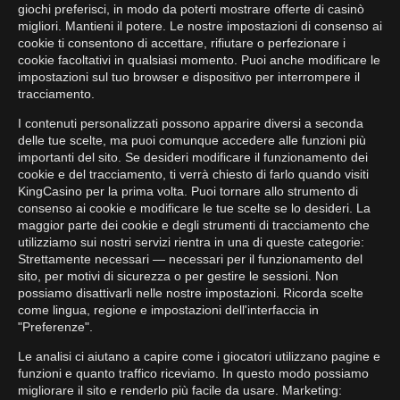
giochi preferisci, in modo da poterti mostrare offerte di casinò
migliori. Mantieni il potere. Le nostre impostazioni di consenso ai
cookie ti consentono di accettare, rifiutare o perfezionare i
cookie facoltativi in qualsiasi momento. Puoi anche modificare le
impostazioni sul tuo browser e dispositivo per interrompere il
tracciamento.
I contenuti personalizzati possono apparire diversi a seconda
delle tue scelte, ma puoi comunque accedere alle funzioni più
importanti del sito. Se desideri modificare il funzionamento dei
cookie e del tracciamento, ti verrà chiesto di farlo quando visiti
KingCasino per la prima volta. Puoi tornare allo strumento di
consenso ai cookie e modificare le tue scelte se lo desideri. La
maggior parte dei cookie e degli strumenti di tracciamento che
utilizziamo sui nostri servizi rientra in una di queste categorie:
Strettamente necessari — necessari per il funzionamento del
sito, per motivi di sicurezza o per gestire le sessioni. Non
possiamo disattivarli nelle nostre impostazioni. Ricorda scelte
come lingua, regione e impostazioni dell'interfaccia in
"Preferenze".
Le analisi ci aiutano a capire come i giocatori utilizzano pagine e
funzioni e quanto traffico riceviamo. In questo modo possiamo
migliorare il sito e renderlo più facile da usare. Marketing: