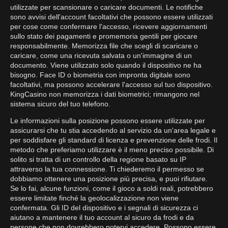
utilizzate per scansionare o caricare documenti. Le notifiche
sono avvisi dell'account facoltativi che possono essere utilizzati
per cose come confermare l'accesso, ricevere aggiornamenti
sullo stato dei pagamenti e promemoria gentili per giocare
responsabilmente. Memorizza file che scegli di scaricare o
caricare, come una ricevuta salvata o un'immagine di un
documento. Viene utilizzato solo quando il dispositivo ne ha
bisogno. Face ID o biometria con impronta digitale sono
facoltativi, ma possono accelerare l'accesso sul tuo dispositivo.
KingCasino non memorizza i dati biometrici; rimangono nel
sistema sicuro del tuo telefono.
Le informazioni sulla posizione possono essere utilizzate per
assicurarsi che tu stia accedendo al servizio da un'area legale e
per soddisfare gli standard di licenza e prevenzione delle frodi. Il
metodo che preferiamo utilizzare è il meno preciso possibile. Di
solito si tratta di un controllo della regione basato su IP
attraverso la tua connessione. Ti chiederemo il permesso se
dobbiamo ottenere una posizione più precisa, e puoi rifiutare.
Se lo fai, alcune funzioni, come il gioco a soldi reali, potrebbero
essere limitate finché la geolocalizzazione non viene
confermata. Gli ID del dispositivo e i segnali di sicurezza ci
aiutano a mantenere il tuo account al sicuro da frodi e da
persone che non dovrebbero potervi accedere. Possono essere