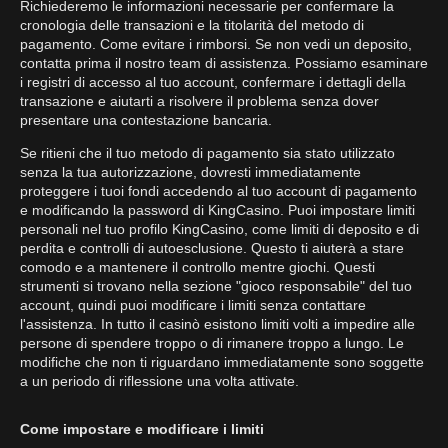
Richiederemo le informazioni necessarie per confermare la
cronologia delle transazioni e la titolarità del metodo di
pagamento. Come evitare i rimborsi. Se non vedi un deposito,
contatta prima il nostro team di assistenza. Possiamo esaminare
i registri di accesso al tuo account, confermare i dettagli della
transazione e aiutarti a risolvere il problema senza dover
presentare una contestazione bancaria.
Se ritieni che il tuo metodo di pagamento sia stato utilizzato
senza la tua autorizzazione, dovresti immediatamente
proteggere i tuoi fondi accedendo al tuo account di pagamento
e modificando la password di KingCasino. Puoi impostare limiti
personali nel tuo profilo KingCasino, come limiti di deposito e di
perdita e controlli di autoesclusione. Questo ti aiuterà a stare
comodo e a mantenere il controllo mentre giochi. Questi
strumenti si trovano nella sezione "gioco responsabile" del tuo
account, quindi puoi modificare i limiti senza contattare
l'assistenza. In tutto il casinò esistono limiti volti a impedire alle
persone di spendere troppo o di rimanere troppo a lungo. Le
modifiche che non ti riguardano immediatamente sono soggette
a un periodo di riflessione una volta attivate.
Come impostare e modificare i limiti