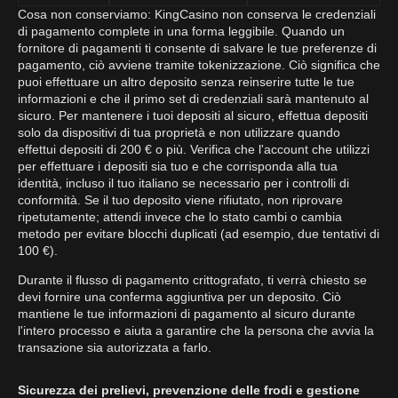
Cosa non conserviamo: KingCasino non conserva le credenziali
di pagamento complete in una forma leggibile. Quando un
fornitore di pagamenti ti consente di salvare le tue preferenze di
pagamento, ciò avviene tramite tokenizzazione. Ciò significa che
puoi effettuare un altro deposito senza reinserire tutte le tue
informazioni e che il primo set di credenziali sarà mantenuto al
sicuro. Per mantenere i tuoi depositi al sicuro, effettua depositi
solo da dispositivi di tua proprietà e non utilizzare quando
effettui depositi di 200 € o più. Verifica che l'account che utilizzi
per effettuare i depositi sia tuo e che corrisponda alla tua
identità, incluso il tuo italiano se necessario per i controlli di
conformità. Se il tuo deposito viene rifiutato, non riprovare
ripetutamente; attendi invece che lo stato cambi o cambia
metodo per evitare blocchi duplicati (ad esempio, due tentativi di
100 €).
Durante il flusso di pagamento crittografato, ti verrà chiesto se
devi fornire una conferma aggiuntiva per un deposito. Ciò
mantiene le tue informazioni di pagamento al sicuro durante
l'intero processo e aiuta a garantire che la persona che avvia la
transazione sia autorizzata a farlo.
Sicurezza dei prelievi, prevenzione delle frodi e gestione