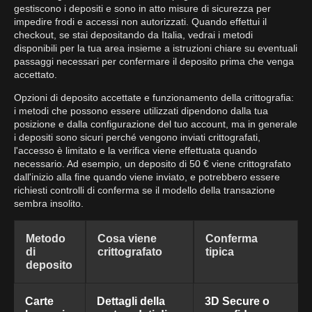
gestiscono i depositi e sono in atto misure di sicurezza per
impedire frodi e accessi non autorizzati. Quando effettui il
checkout, se stai depositando da Italia, vedrai i metodi
disponibili per la tua area insieme a istruzioni chiare su eventuali
passaggi necessari per confermare il deposito prima che venga
accettato.
Opzioni di deposito accettate e funzionamento della crittografia:
i metodi che possono essere utilizzati dipendono dalla tua
posizione e dalla configurazione del tuo account, ma in generale
i depositi sono sicuri perché vengono inviati crittografati,
l'accesso è limitato e la verifica viene effettuata quando
necessario. Ad esempio, un deposito di 50 € viene crittografato
dall'inizio alla fine quando viene inviato, e potrebbero essere
richiesti controlli di conferma se il modello della transazione
sembra insolito.
Metodo
Cosa viene
Conferma
di
crittografato
tipica
deposito
Carte
Dettagli della
3D Secure o