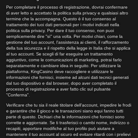
Per completare il processo di registrazione, dovrai confermare
di aver letto e accettato la politica sulla privacy e qualsiasi altro
termine che la accompagna. Questo è il tuo consenso al
trattamento dei tuoi dati personali per i motivi indicati nella
politica sulla privacy. Per dare il tuo consenso, non puoi
semplicemente dire "sì" una volta. Per motivi chiari, come la
gestione del tuo account, l'assistenza ai clienti, il rafforzamento
della tua sicurezza e il rispetto della legge in Italia che si applica
al tuo account. Se scegli di far eseguire un trattamento
aggiuntivo, come le comunicazioni di marketing, potrai farlo
separatamente e cambiare idea in seguito. Per utilizzare la
piattaforma, KingCasino deve raccogliere e utilizzare le
informazioni che fornisci, insieme ad alcuni dati tecnici generati
dal tuo dispositivo e dal browser, dopo aver completato il
processo di registrazione e aver fatto clic sul pulsante
"Conferma".
Verificare che tu sia il reale titolare dell'account, impedire le frodi
e garantire che il gioco e le transazioni siano equi fanno tutti
parte di questo. Dichiari che le informazioni che fornisci sono
corrette e aggiornate. Se ti trasferisci o cambi nome, indirizzo o
recapiti, apportare modifiche al tuo profilo può aiutare a
mantenere il tuo account al sicuro ed evitare ritardi con i prelievi