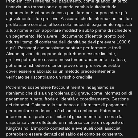
Problemi con l'integrità del pagamento, come quando un terzo
finanzia una transazione o quando cambia la titolarità del
pagamento. Esattamente cosa puoi fare per far procedere più
agevolmente il tuo prelievo. Assicurati che le informazioni nel tuo
profilo siano corrette, utilizza solo metodi di pagamento registrati
a tuo nome e non apportare modifiche subito prima di richiedere
un pagamento. Non avere il documento d'identità pronto può
ridurre i tempi di conferma dell'identità se devi prelevare 1000 €
o più. Passaggi che possiamo adottare per fermare le frodi.
Alcune opzioni di pagamento potrebbero essere limitate, i
prelievi potrebbero essere messi temporaneamente in attesa,
potremmo richiedere ulteriori prove o un prelievo potrebbe
dover essere elaborato su un metodo precedentemente
verificato se riscontriamo un rischio credibile.
Potremmo sospendere l'account mentre indaghiamo se
riteniamo che ci sia un problema più grave, come informazioni di
pagamento rubate, frode di identità o coordinamento. Gestione
dei rimborsi. Chiamare la tua banca o il fornitore di pagamenti
per annullare un deposito è chiamato rimborso. Potremmo
interrompere i prelievi e limitare il gioco mentre è in corso la
disputa se viene effettuato un rimborso contro un deposito di
KingCasino. L'importo contestato e eventuali costi associati
potrebbero essere detratti dal saldo del conto se consentito.