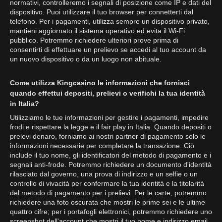
normativi, controlleremo i segnali di posizione come IP e dati del
dispositivo. Puoi utilizzare il tuo browser per connetterti dal
telefono. Per i pagamenti, utilizza sempre un dispositivo privato,
mantieni aggiornato il sistema operativo ed evita il Wi-Fi
pubblico. Potremmo richiedere ulteriori prove prima di
consentirti di effettuare un prelievo se accedi al tuo account da
un nuovo dispositivo o da un luogo non abituale.
Come utilizza Kingcasino le informazioni che fornisci
quando effettui depositi, prelievi o verifichi la tua identità
in Italia?
Utilizziamo le tue informazioni per gestire i pagamenti, impedire
frodi e rispettare la legge e il fair play in Italia. Quando depositi o
prelevi denaro, forniamo ai nostri partner di pagamento solo le
informazioni necessarie per completare la transazione. Ciò
include il tuo nome, gli identificatori del metodo di pagamento e i
segnali anti-frode. Potremmo richiedere un documento d'identità
rilasciato dal governo, una prova di indirizzo e un selfie o un
controllo di vivacità per confermare la tua identità e la titolarità
del metodo di pagamento per i prelievi. Per le carte, potremmo
richiedere una foto oscurata che mostri le prime sei e le ultime
quattro cifre; per i portafogli elettronici, potremmo richiedere uno
screenshot dell'account che mostri il tuo nome e indirizzo email.