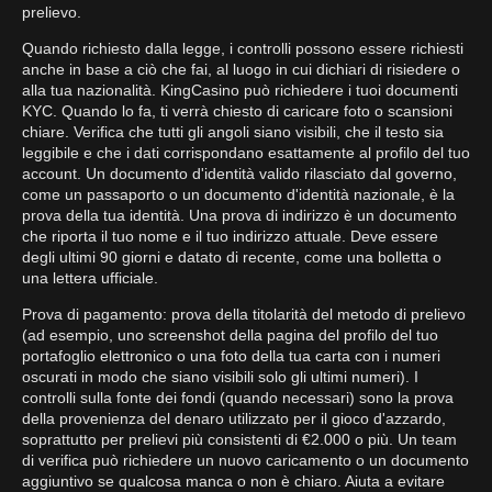
prelievo.
Quando richiesto dalla legge, i controlli possono essere richiesti
anche in base a ciò che fai, al luogo in cui dichiari di risiedere o
alla tua nazionalità. KingCasino può richiedere i tuoi documenti
KYC. Quando lo fa, ti verrà chiesto di caricare foto o scansioni
chiare. Verifica che tutti gli angoli siano visibili, che il testo sia
leggibile e che i dati corrispondano esattamente al profilo del tuo
account. Un documento d'identità valido rilasciato dal governo,
come un passaporto o un documento d'identità nazionale, è la
prova della tua identità. Una prova di indirizzo è un documento
che riporta il tuo nome e il tuo indirizzo attuale. Deve essere
degli ultimi 90 giorni e datato di recente, come una bolletta o
una lettera ufficiale.
Prova di pagamento: prova della titolarità del metodo di prelievo
(ad esempio, uno screenshot della pagina del profilo del tuo
portafoglio elettronico o una foto della tua carta con i numeri
oscurati in modo che siano visibili solo gli ultimi numeri). I
controlli sulla fonte dei fondi (quando necessari) sono la prova
della provenienza del denaro utilizzato per il gioco d'azzardo,
soprattutto per prelievi più consistenti di €2.000 o più. Un team
di verifica può richiedere un nuovo caricamento o un documento
aggiuntivo se qualcosa manca o non è chiaro. Aiuta a evitare