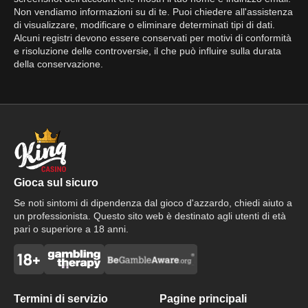
Non vendiamo informazioni su di te. Puoi chiedere all'assistenza
di visualizzare, modificare o eliminare determinati tipi di dati.
Alcuni registri devono essere conservati per motivi di conformità
e risoluzione delle controversie, il che può influire sulla durata
della conservazione.
Gioca sul sicuro
Se noti sintomi di dipendenza dal gioco d'azzardo, chiedi aiuto a
un professionista. Questo sito web è destinato agli utenti di età
pari o superiore a 18 anni.
Termini di servizio
Pagine principali