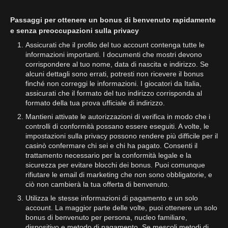
Passaggi per ottenere un bonus di benvenuto rapidamente
e senza preoccupazioni sulla privacy
Assicurati che il profilo del tuo account contenga tutte le
informazioni importanti. I documenti che mostri devono
corrispondere al tuo nome, data di nascita e indirizzo. Se
alcuni dettagli sono errati, potresti non ricevere il bonus
finché non correggi le informazioni. I giocatori da Italia,
assicurati che il formato del tuo indirizzo corrisponda al
formato della tua prova ufficiale di indirizzo.
Mantieni attivate le autorizzazioni di verifica in modo che i
controlli di conformità possano essere eseguiti. A volte, le
impostazioni sulla privacy possono rendere più difficile per il
casinò confermare chi sei e chi ha pagato. Consenti il
trattamento necessario per la conformità legale e la
sicurezza per evitare blocchi dei bonus. Puoi comunque
rifiutare le email di marketing che non sono obbligatorie, e
ciò non cambierà la tua offerta di benvenuto.
Utilizza le stesse informazioni di pagamento e un solo
account. La maggior parte delle volte, puoi ottenere un solo
bonus di benvenuto per persona, nucleo familiare,
dispositivo e metodo di pagamento. Se mescoli metodi di