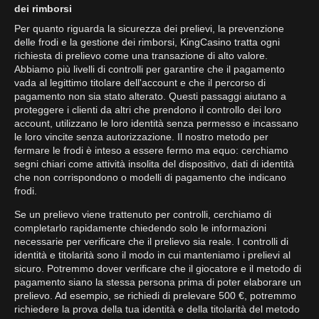
dei rimborsi
Per quanto riguarda la sicurezza dei prelievi, la prevenzione
delle frodi e la gestione dei rimborsi, KingCasino tratta ogni
richiesta di prelievo come una transazione di alto valore.
Abbiamo più livelli di controlli per garantire che il pagamento
vada al legittimo titolare dell'account e che il percorso di
pagamento non sia stato alterato. Questi passaggi aiutano a
proteggere i clienti da altri che prendono il controllo dei loro
account, utilizzano le loro identità senza permesso e incassano
le loro vincite senza autorizzazione. Il nostro metodo per
fermare le frodi è inteso a essere fermo ma equo: cerchiamo
segni chiari come attività insolita del dispositivo, dati di identità
che non corrispondono o modelli di pagamento che indicano
frodi.
Se un prelievo viene trattenuto per controlli, cerchiamo di
completarlo rapidamente chiedendo solo le informazioni
necessarie per verificare che il prelievo sia reale. I controlli di
identità e titolarità sono il modo in cui manteniamo i prelievi al
sicuro. Potremmo dover verificare che il giocatore e il metodo di
pagamento siano la stessa persona prima di poter elaborare un
prelievo. Ad esempio, se richiedi di prelevare 500 €, potremmo
richiedere la prova della tua identità e della titolarità del metodo