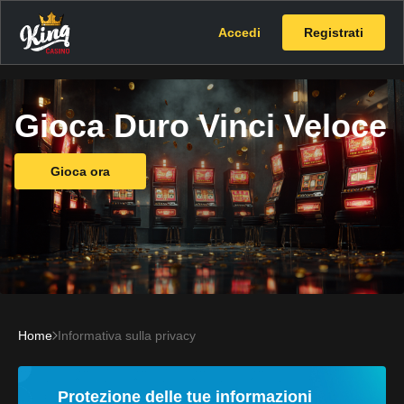
Accedi
Registrati
Gioca Duro Vinci Veloce
Gioca ora
Home
Informativa sulla privacy
Protezione delle tue informazioni